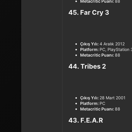
Metacritic Puanı:
88
45. Far Cry 3​
Çıkış Yılı:
4 Aralık 2012
Platform:
PC, PlayStation 
Metacritic Puanı:
88
44. Tribes 2​
Çıkış Yılı:
28 Mart 2001
Platform:
PC
Metacritic Puanı:
88
43. F.E.A.R​