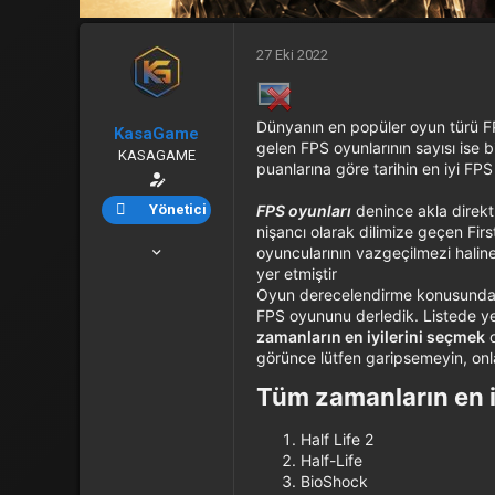
27 Eki 2022
Dünyanın en popüler oyun türü FP
KasaGame
gelen FPS oyunlarının sayısı ise bi
KASAGAME
puanlarına göre tarihin en iyi FPS 
Yönetici
FPS oyunları
denince akla direkt
nişancı olarak dilimize geçen Fir
7 Eyl 2022
oyuncularının vazgeçilmezi haline
yer etmiştir
296
Oyun derecelendirme konusund
0
FPS oyununu derledik. Listede yer 
zamanların en iyilerini seçmek
o
16
görünce lütfen garipsemeyin, onl
www.kasagame.com
Tüm zamanların en iy
Half Life 2
Half-Life
BioShock