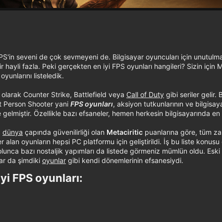
S'in seveni de çok sevmeyeni de. Bilgisayar oyuncuları için unutulma
r hayli fazla. Peki gerçekten en iyi FPS oyunları hangileri? Sizin için M
oyunlarını listeledik.
 olarak Counter Strike, Battlefield veya
Call of Duty
gibi seriler gelir. 
st Person Shooter yani
FPS oyunları
, aksiyon tutkunlarının ve bilgisay
 gelmiştir. Özellikle bazı efsaneler, hemen herkesin bilgisayarında en 
a
dünya
çapında güvenilirliği olan
Metaciritic
puanlarına göre, tüm za
alan oyunların hepsi PC platformu için geliştirildi. İş bu liste konus
lunca bazı nostaljik yapımları da listede görmeniz mümlün oldu. Eski 
ar da şimdiki
oyunlar
gibi kendi dönemlerinin efsanesiydi.
i FPS oyunları:​