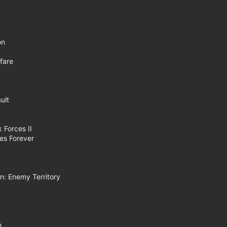
on
fare
ult
 Forces II
es Forever
in: Enemy Territory
n