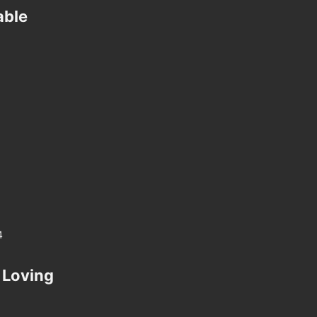
ble​
4
 Loving​