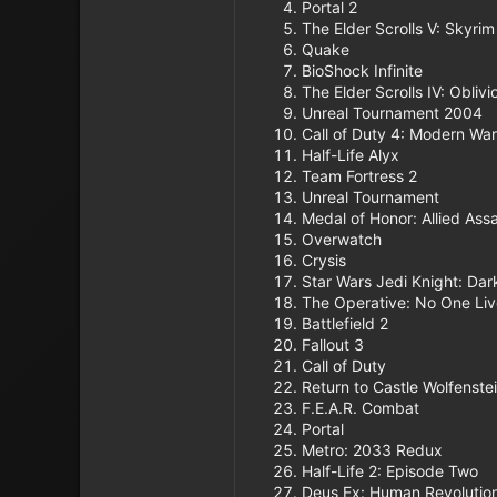
Portal 2
The Elder Scrolls V: Skyrim
Quake
BioShock Infinite
The Elder Scrolls IV: Oblivi
Unreal Tournament 2004
Call of Duty 4: Modern War
Half-Life Alyx
Team Fortress 2
Unreal Tournament
Medal of Honor: Allied Assa
Overwatch
Crysis
Star Wars Jedi Knight: Dark
The Operative: No One Liv
Battlefield 2
Fallout 3
Call of Duty
Return to Castle Wolfenste
F.E.A.R. Combat
Portal
Metro: 2033 Redux
Half-Life 2: Episode Two
Deus Ex: Human Revolutio