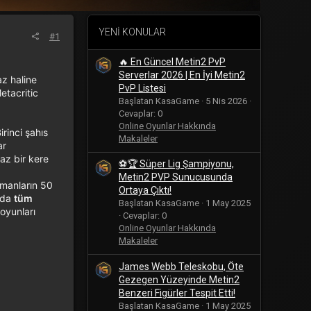
YENI KONULAR
#1
🔥 En Güncel Metin2 PvP
Serverlar 2026 | En İyi Metin2
z haline
PvP Listesi
etacritic
Başlatan KasaGame
5 Nis 2026
Cevaplar: 0
Online Oyunlar Hakkında
Birinci şahıs
Makaleler
ar
az bir kere
⚽🏆 Süper Lig Şampiyonu,
Metin2 PVP Sunucusunda
manların 50
Ortaya Çıktı!
u da
tüm
Başlatan KasaGame
1 May 2025
oyunları
Cevaplar: 0
Online Oyunlar Hakkında
Makaleler
James Webb Teleskobu, Öte
Gezegen Yüzeyinde Metin2
Benzeri Figürler Tespit Etti!
Başlatan KasaGame
1 May 2025