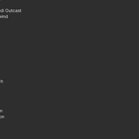
edi Outcast
owind
ch
in
ion