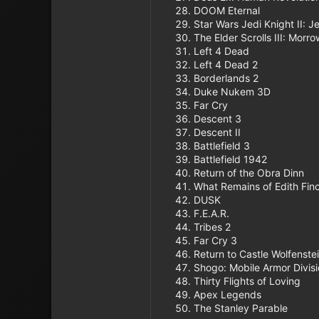
DOOM Eternal
Star Wars Jedi Knight II: J
The Elder Scrolls III: Morr
Left 4 Dead
Left 4 Dead 2
Borderlands 2
Duke Nukem 3D
Far Cry
Descent 3
Descent II
Battlefield 3
Battlefield 1942
Return of the Obra Dinn
What Remains of Edith Fin
DUSK
F.E.A.R.
Tribes 2
Far Cry 3
Return to Castle Wolfenste
Shogo: Mobile Armor Divis
Thirty Flights of Loving
Apex Legends
The Stanley Parable