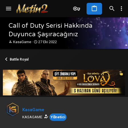
Call of Duty Serisi Hakkında
Duyunca Şaşıracağınız
K
B
KasaGame
27 Eki 2022
o
a
n
ş
b
l
Battle Royal
u
a
y
n
u
g
b
ı
a
ç
ş
t
l
a
a
r
t
i
a
h
KasaGame
n
i
KASAGAME
Yönetici