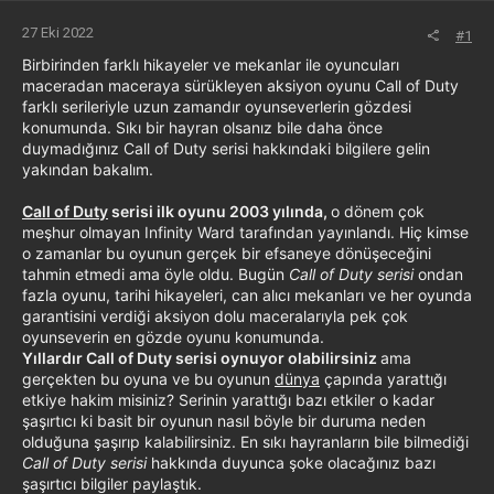
27 Eki 2022
#1
Birbirinden farklı hikayeler ve mekanlar ile oyuncuları
maceradan maceraya sürükleyen aksiyon oyunu Call of Duty
farklı serileriyle uzun zamandır oyunseverlerin gözdesi
konumunda. Sıkı bir hayran olsanız bile daha önce
duymadığınız Call of Duty serisi hakkındaki bilgilere gelin
yakından bakalım.
Call of Duty
serisi ilk oyunu 2003 yılında,
o dönem çok
meşhur olmayan Infinity Ward tarafından yayınlandı. Hiç kimse
o zamanlar bu oyunun gerçek bir efsaneye dönüşeceğini
tahmin etmedi ama öyle oldu. Bugün
Call of Duty serisi
ondan
fazla oyunu, tarihi hikayeleri, can alıcı mekanları ve her oyunda
garantisini verdiği aksiyon dolu maceralarıyla pek çok
oyunseverin en gözde oyunu konumunda.
Yıllardır Call of Duty serisi oynuyor olabilirsiniz
ama
gerçekten bu oyuna ve bu oyunun
dünya
çapında yarattığı
etkiye hakim misiniz? Serinin yarattığı bazı etkiler o kadar
şaşırtıcı ki basit bir oyunun nasıl böyle bir duruma neden
olduğuna şaşırıp kalabilirsiniz. En sıkı hayranların bile bilmediği
Call of Duty serisi
hakkında duyunca şoke olacağınız bazı
şaşırtıcı bilgiler paylaştık.