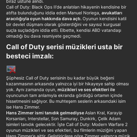
biraz üstüne alındı.
Call of Duty: Black Ops II’de anlatılan hikayenin kendisine bir
atıfta bulunduğunu iddia eden Manuel Noriega,
avukatları
aracılığıyla oyun hakkında dava açtı.
Oyunun kendisini katil
bir devlet düşmanı olarak gösterdiğini ve sayısız kurgusal
suçla suçladığını iddia etti. Elbette, kendisi ABD vatandaşı
olmadığı bu dava resmiyete geçmedi.
Call of Duty serisi müzikleri usta bir
besteci imzalı:​
Şüphesiz Call of Duty serisinin bu kadar büyük beğeni
kazanmasının arkasında yalnızca iyi bir hikayeye sahip olması
yok. Aynı zamanda oyun,
müzikleri ve ses efektleri ile
oyuncunun tam anlamıyla ekranda gördüğü ortamın içinde
hissetmesini sağlıyor. Bu muhteşem seslerin arkasındaki isim
ise Hans Zimmer.
Hans Zimmer ismi tanıdık gelmediyse
Aslan Kral, Karayip
Korsanları, Interstellar, Son Samuray, Dunkirk, Çelik Adam
isimleri tanıdık gelecektir. İşte Call of Duty: Modern Warfare 2
oyunun müzikleri ve ses efektleri, bu filmlerin müziğini yapan
Hans Zimmer’e aittir. Geliştiricilere göre Zimmer yalnızca müzik