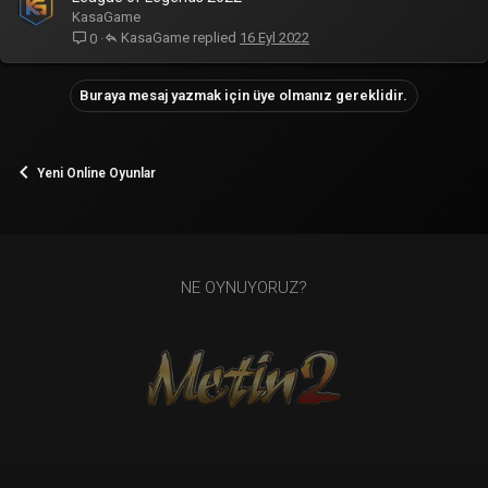
KasaGame
KasaGame
16 Eyl 2022
0
Buraya mesaj yazmak için üye olmanız gereklidir.
Yeni Online Oyunlar
NE OYNUYORUZ?